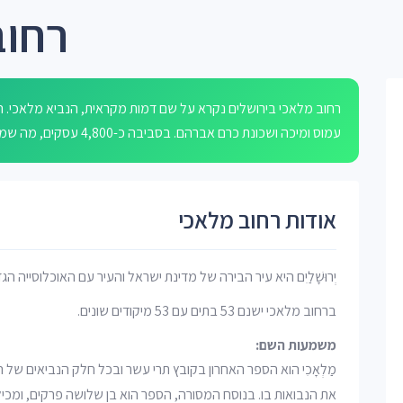
רחוב
רחוב מלאכי בירושלים נקרא על שם דמות מקראית, הנביא מלאכי. הר
עמוס ומיכה ושכונת כרם אברהם. בסביבה כ-4,800 עסקים, מה שמצביע על פעילות מסחרית ותשתיות עירוניות עשירות.
אודות רחוב מלאכי
יְרוּשָׁלַיִם היא עיר הבירה של מדינת ישראל והעיר עם האוכלוסייה הג
ברחוב מלאכי ישנם 53 בתים עם 53 מיקודים שונים.
משמעות השם:
מַלְאָכִי הוא הספר האחרון בקובץ תרי עשר ובכל חלק הנביאים של ה
את הנבואות בו. בנוסח המסורה, הספר הוא בן שלושה פרקים, ומכי