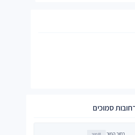
חובות סמוכים
רחוב המור
81 מטר