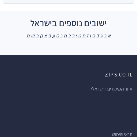
ישובים נוספים בישראל
א
ב
ג
ד
ה
ו
ז
ח
ט
י
כ
ל
מ
נ
ס
ע
פ
צ
ק
ר
ש
ת
ZIPS.CO.IL
אתר המיקודים הישראלי
תנאי שימוש