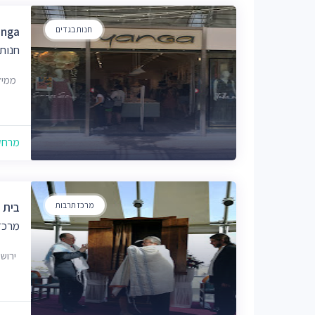
חנות בגדים
anga
חנות 
ממילא 8, ירושלי
מרחק של
מרכז תרבות
בית 
מרכז
ירוש