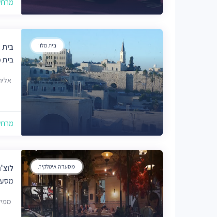
מרחק של
בית מלון
בית 
בית מ
אליהו ש
מרחק של
מסעדה איטלקית
לוצ'
מסעד
ממילא 8, קניון ממ