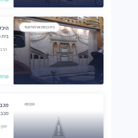
בית כנסת אורתודוקסי
היכל
בית כ
הרב ריינס
מרחק של
מכבסה
מכבס
מכבס
ימין אבות