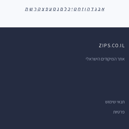
א
ב
ג
ד
ה
ו
ז
ח
ט
י
כ
ל
מ
נ
ס
ע
פ
צ
ק
ר
ש
ת
ZIPS.CO.IL
אתר המיקודים הישראלי
תנאי שימוש
פרטיות