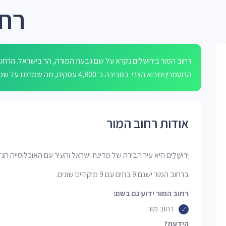
רחו
רחוב המור בירושלים נקרא על שם גבעת המורה, הר בישראל. הרחוב
הרוסמרין ומבוא הצרי. בסביבה כ־4,800 עסקים, מה שמרמז על שכונה פעילה ומסחרית עם נגישות לשירותים מקומיים.
אודות רחוב המור
יְרוּשָׁלַיִם היא עיר הבירה של מדינת ישראל והעיר עם האוכלוסייה הג
ברחוב המור ישנם 9 בתים עם 9 מיקודים שונים.
רחוב המור ידוע גם בשם:
רחוב מור
הידעת?