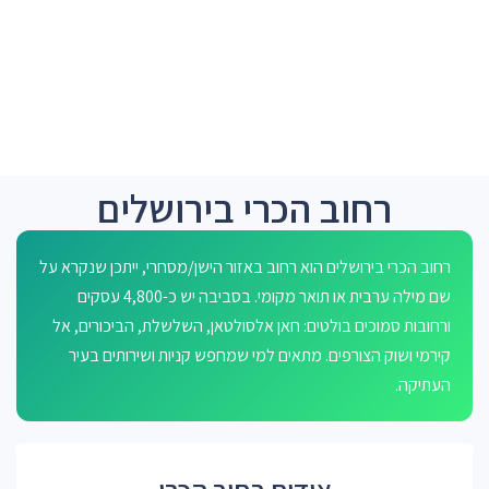
רחוב הכרי בירושלים
רחוב הכרי בירושלים הוא רחוב באזור הישן/מסחרי, ייתכן שנקרא על
שם מילה ערבית או תואר מקומי. בסביבה יש כ-4,800 עסקים
ורחובות סמוכים בולטים: חאן אלסולטאן, השלשלת, הביכורים, אל
קירמי ושוק הצורפים. מתאים למי שמחפש קניות ושירותים בעיר
העתיקה.