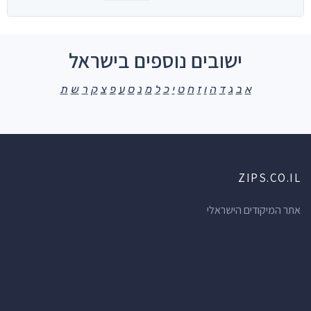
ישובים נוספים בישראל
א
ב
ג
ד
ה
ו
ז
ח
ט
י
כ
ל
מ
נ
ס
ע
פ
צ
ק
ר
ש
ת
ZIPS.CO.IL
אתר המיקודים הישראלי