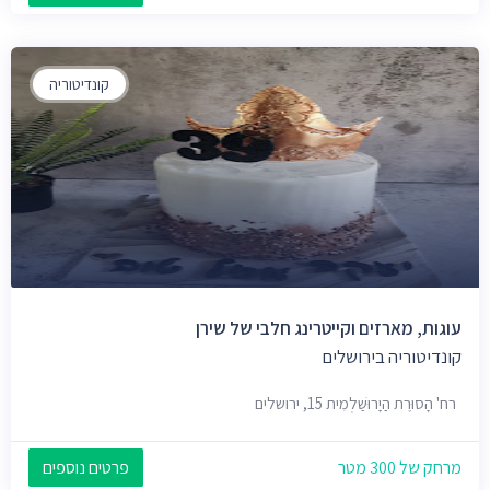
קונדיטוריה
עוגות, מארזים וקייטרינג חלבי של שירן
קונדיטוריה בירושלים
רח' הָסוּרֶת הַיָרוּשַׁלְמִית 15, ירושלים
מרחק של 300 מטר
פרטים נוספים