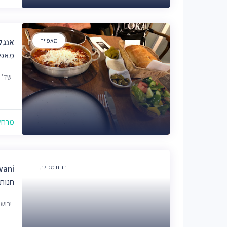
מאפייה
אנגל
מאפי
שד' משה 
מרחק של
חנות מכולת
wani
חנות
ירוש