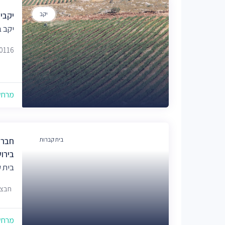
יקב
יקבי 
יקב ב
80116
מרחק של
בית קברות
חברה
בירו
בית 
חבצלת 12,כנ' 
מרחק של