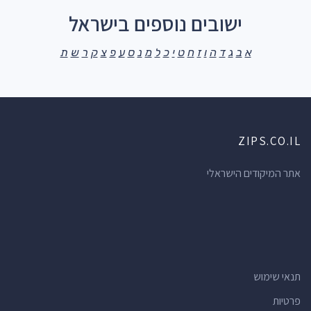
ישובים נוספים בישראל
א
ב
ג
ד
ה
ו
ז
ח
ט
י
כ
ל
מ
נ
ס
ע
פ
צ
ק
ר
ש
ת
ZIPS.CO.IL
אתר המיקודים הישראלי
תנאי שימוש
פרטיות