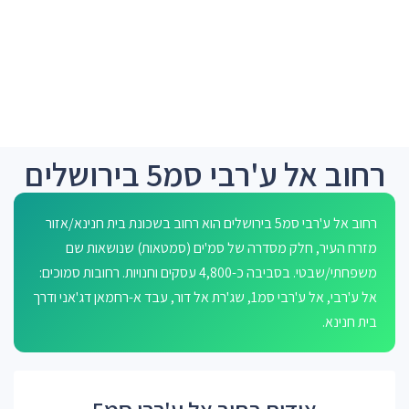
רחוב אל ע'רבי סמ5 בירושלים
רחוב אל ע'רבי סמ5 בירושלים הוא רחוב בשכונת בית חנינא/אזור
מזרח העיר, חלק מסדרה של סמ'ים (סמטאות) שנושאות שם
משפחתי/שבטי. בסביבה כ-4,800 עסקים וחנויות. רחובות סמוכים:
אל ע'רבי, אל ע'רבי סמ1, שג'רת אל דור, עבד א-רחמאן דג'אני ודרך
בית חנינא.