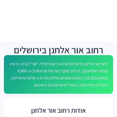
רחוב אור אלחנן בירושלים
רחוב אור אלחנן בירושלים נקרא על שם המילה "אור" (קרינה נראית
ותחום האופטיקה). הרחוב מוקף בשכונות עירוניות ובו כ-4,800
עסקים בסביבה. רחובות סמוכים כוללים את הרב שלמה וורטהיימר,
התכלת, פתח תקוה, המהר"מ מרוטנבורג והארגמן.
אודות רחוב אור אלחנן