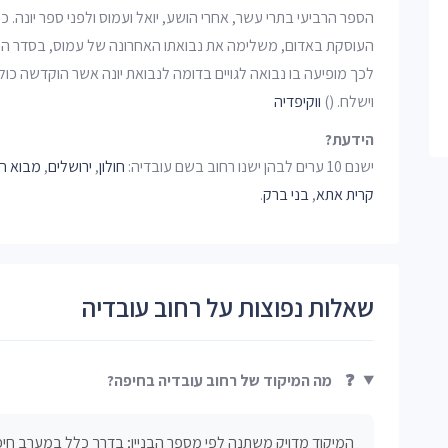
הספר הרביעי בתרי עשר, אחרי הושע, יואל ועמוס ולפני ספר יונה. כ
העוסקת באדום, משלימה את נבואתו האחרונה של עמוס, בסדר הכרונ
לכך מופיעה בו נבואה לגויים בדומה לנבואת יונה אשר הוקדשה כו
וישלח. ()
ווקיפדיה
הידעת?
ישנם 10 ערים לבהן ישנו רחוב בשם עובדיה:
חולון
,
ירושלים
,
מבוא חו
קרית אתא
,
בני ברק
.
שאלות נפוצות על רחוב עובדיה
❓
מה המיקוד של רחוב עובדיה בחיפה?
המיקוד מדויק משתנה לפי מספר הבניין; בדרך כלל במערב חיפה