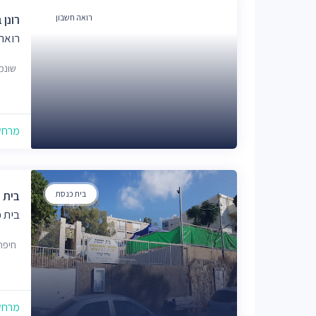
רואה חשבון
רונן 
רואה
שונמית 7
מרחק של
בית כנסת
בית 
בית 
חיפה
מרחק של