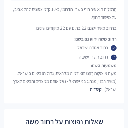
הֶרְצְלִיָּה היא עיר חוף בשרון הדרומי, כ-10 ק"מ צפונית לתל אביב,
על מישור החוף.
ברחוב משה ישנם 22 בתים עם 22 מיקודים שונים.
רחוב משה ידוע גם בשם:
רחוב אגודת ישראל
רחוב השרון ישיבה
משמעות השם:
מֹשֶׁה או מֹשֶׁה רַבֵּנוּ הוא דמות מקראית, גדול הנביאים בישראל.
(משה רבנו, מנהיג בני ישראל - גאל אותם ממצרים והביאם לארץ
ישראל)
ווקיפדיה
שאלות נפוצות על רחוב משה