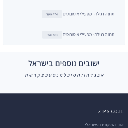
תחנה רגילה · מפעילי אוטובוסים
474 מטר
תחנה רגילה · מפעילי אוטובוסים
483 מטר
ישובים נוספים בישראל
א
ב
ג
ד
ה
ו
ז
ח
ט
י
כ
ל
מ
נ
ס
ע
פ
צ
ק
ר
ש
ת
ZIPS.CO.IL
אתר המיקודים הישראלי