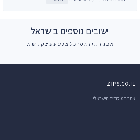
ישובים נוספים בישראל
א
ב
ג
ד
ה
ו
ז
ח
ט
י
כ
ל
מ
נ
ס
ע
פ
צ
ק
ר
ש
ת
ZIPS.CO.IL
אתר המיקודים הישראלי