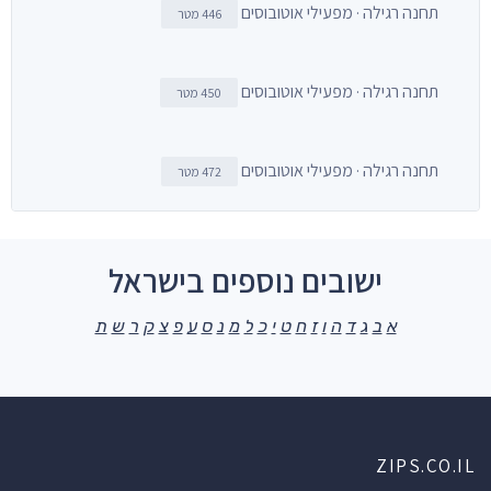
תחנה רגילה · מפעילי אוטובוסים
446 מטר
תחנה רגילה · מפעילי אוטובוסים
450 מטר
תחנה רגילה · מפעילי אוטובוסים
472 מטר
ישובים נוספים בישראל
א
ב
ג
ד
ה
ו
ז
ח
ט
י
כ
ל
מ
נ
ס
ע
פ
צ
ק
ר
ש
ת
ZIPS.CO.IL