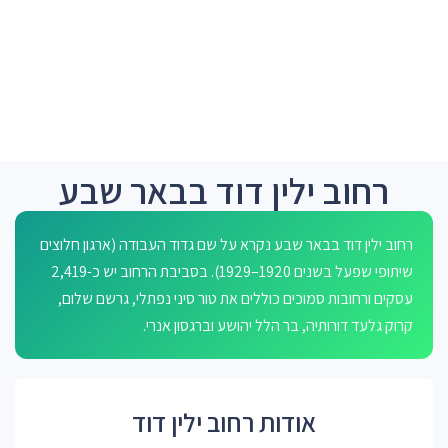
רחוב ילין דוד בבאר שבע
רחוב ילין דוד בבאר שבע נקרא על שם גדוד העבודה (ארגון חלוצים
שיתופי שפעל בשנים 1920–1929). בסביבת הרחוב יש כ-2,419
עסקים ורחובות סמוכים כוללים את טור סיני נפתלי, גרשם שלום,
קרוק גלעד דורותיה, בר הלל יהושע וברגסון אנרי.
אודות רחוב ילין דוד