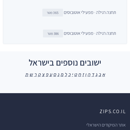
תחנה רגילה · מפעילי אוטובוסים
365 מטר
תחנה רגילה · מפעילי אוטובוסים
386 מטר
ישובים נוספים בישראל
א
ב
ג
ד
ה
ו
ז
ח
ט
י
כ
ל
מ
נ
ס
ע
פ
צ
ק
ר
ש
ת
ZIPS.CO.IL
אתר המיקודים הישראלי