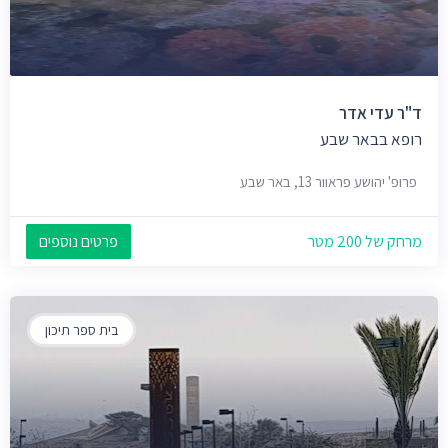
ד"ר עדי אדר
רופא בבאר שבע
פרופ' יהושע פראוור 13, באר שבע
מרחק של 200 מטר
פרטים נוספים
בית ספר תיכון