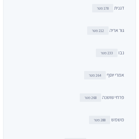
דגנית
178 מטר
גור אריה
212 מטר
נבו
233 מטר
אמרי יוסף
264 מטר
פרחי שושנה
268 מטר
משמש
288 מטר