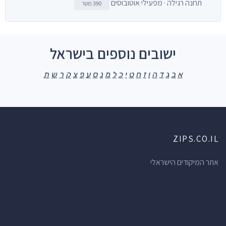
תחנה רגילה · מפעילי אוטובוסים
390 מטר
ישובים נוספים בישראל
א
ב
ג
ד
ה
ו
ז
ח
ט
י
כ
ל
מ
נ
ס
ע
פ
צ
ק
ר
ש
ת
ZIPS.CO.IL
אתר המיקודים הישראלי