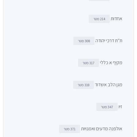
אחדות
214 מטר
ת"ת דרכי יהודה
308 מטר
מקיף א כללי
317 מטר
מגן הלב אשדוד
318 מטר
זיו
347 מטר
אולפנה מדעים ואמנויות
371 מטר