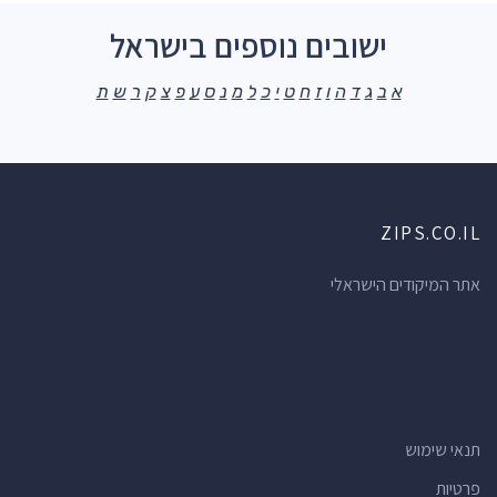
ישובים נוספים בישראל
א
ב
ג
ד
ה
ו
ז
ח
ט
י
כ
ל
מ
נ
ס
ע
פ
צ
ק
ר
ש
ת
ZIPS.CO.IL
אתר המיקודים הישראלי
תנאי שימוש
פרטיות