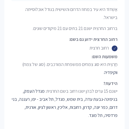
אַשְׁדּוֹד היא עיר במחוז הדרום והשישית בגודל אוכלוסייתה
בישראל.
ברחוב החרצית ישנם 21 בתים עם 21 מיקודים שונים.
רחוב החרצית ידוע גם בשם:
רחוב חרצית
משמעות השם:
חַרְצִית היא סוג צמחים ממשפחת המורכבים. (סוג של צמח)
ווקיפדיה
הידעת?
ישנם 15 ערים לבהן ישנו רחוב בשם החרצית:
מגדל העמק
,
בנימינה-גבעת עדה
,
בית שמש
,
מגדל
,
תל אביב - יפו
,
רעננה
,
בני
דרום
,
כפר יונה
,
קדרון
,
רחובות
,
אליכין
,
ראשון לציון
,
אורנית
,
פרדסיה
,
תל מונד
.