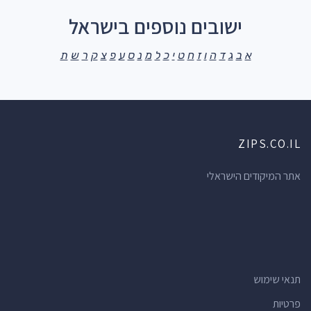
ישובים נוספים בישראל
א
ב
ג
ד
ה
ו
ז
ח
ט
י
כ
ל
מ
נ
ס
ע
פ
צ
ק
ר
ש
ת
ZIPS.CO.IL
אתר המיקודים הישראלי
תנאי שימוש
פרטיות