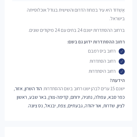
אַשְׁדּוֹד היא עיר במחוז הדרום והשישית בגודל אוכלוסייתה
בישראל.
ברחוב ההסתדרות ישנם 24 בתים עם 24 מיקודים שונים.
רחוב ההסתדרות ידוע גם בשם:
רחוב ביס רמבם
רחוב הסתדרות
רחוב היסתדרות
הידעת?
ישנם 15 ערים לבהן ישנו רחוב בשם ההסתדרות:
הוד השרון
,
אזור
,
כפר סבא
,
עפולה
,
נתניה
,
ירוחם
,
קדימה-צורן
,
באר שבע
,
ראשון
לציון
,
שדרות
,
אור יהודה
,
גבעתיים
,
צפת
,
יבנאל
,
נס ציונה
.