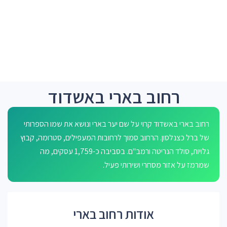
רחוב בארי באשדוד
רחוב בארי באשדוד קרוי על שם יער בארי ונושא את שמו הספרותי
של ברל כצנלסון. הרחוב סמוך לרחובות המעפילים, סטרומה, קבוץ
גלויות, סולד הנריטה ורמב"ם. בסביבה כ-1,759 עסקים, מה
שמרמז על אזור מסחרי ושירותי פעיל.
אודות רחוב בארי