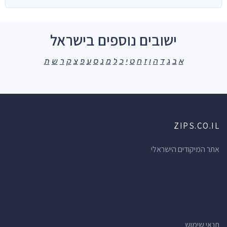
ישובים נוספים בישראל
א
ב
ג
ד
ה
ו
ז
ח
ט
י
כ
ל
מ
נ
ס
ע
פ
צ
ק
ר
ש
ת
ZIPS.CO.IL
אתר המיקודים הישראלי
תנאי שימוש