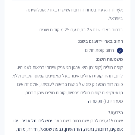
אַשְׁדּוֹד היא עיר במחוז הדרום והשישית בגודל אוכלוסייתה
בישראל.
ברחוב בארי ישנם 25 בתים עם 25 מיקודים שונים.
רחוב בארי ידוע גם בשם:
רחוב קופת חולים
משמעות השם:
קופת חולים (קופ"ח) היא ארגון המעניק שירותי בריאות לעמיתיו.
לרוב, תהיה קופת החולים איגוד בעל מאפיינים קואופרטיביים וללא
כוונת רווח המעניק סוג של ביטוח בריאות לעמיתיו, אולם זה אינו
תנאי וקיימות קופות חולים פרטיות וקופות חולים שהן חברות
מסחריות. ()
ווקיפדיה
הידעת?
ישנם 15 ערים לבהן ישנו רחוב בשם בארי:
ירושלים
,
תל אביב - יפו
,
אופקים
,
רחובות
,
נתניה
,
הוד השרון
,
גבעת שמואל
,
חדרה
,
מיתר
,