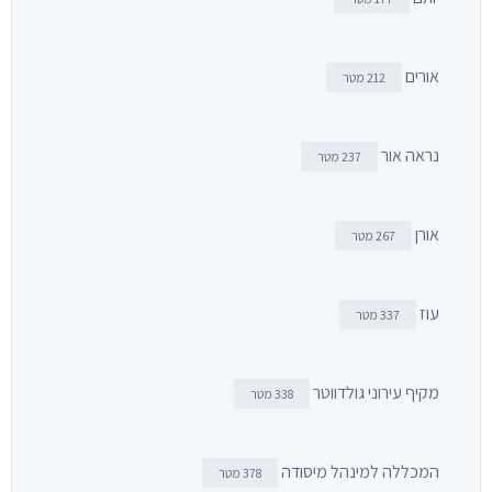
אורים
212 מטר
נראה אור
237 מטר
אורן
267 מטר
עוז
337 מטר
מקיף עירוני גולדווטר
338 מטר
המכללה למינהל מיסודה
378 מטר