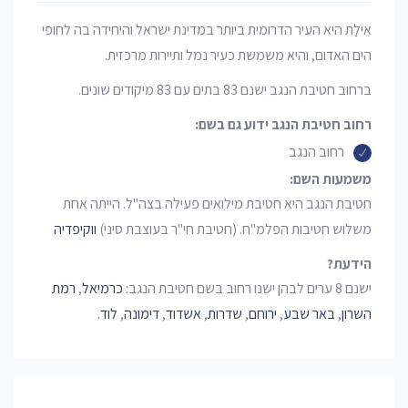
אֵילַת היא העיר הדרומית ביותר במדינת ישראל והיחידה בה לחופי
הים האדום, והיא משמשת כעיר נמל ותיירות מרכזית.
ברחוב חטיבת הנגב ישנם 83 בתים עם 83 מיקודים שונים.
רחוב חטיבת הנגב ידוע גם בשם:
רחוב הנגב
משמעות השם:
חטיבת הנגב היא חטיבת מילואים פעילה בצה"ל. הייתה אחת
משלוש חטיבות הפלמ"ח. (חטיבת חי"ר בעוצבת סיני)
ווקיפדיה
הידעת?
ישנם 8 ערים לבהן ישנו רחוב בשם חטיבת הנגב:
כרמיאל
,
רמת
השרון
,
באר שבע
,
ירוחם
,
שדרות
,
אשדוד
,
דימונה
,
לוד
.