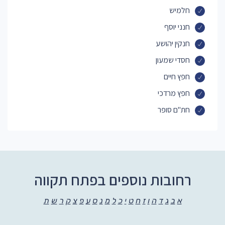
חלמיש
חנני יוסף
חנקין יהושע
חסדי שמעון
חפץ חיים
חפץ מרדכי
חת"ם סופר
רחובות נוספים בפתח תקווה
א
ב
ג
ד
ה
ו
ז
ח
ט
י
כ
ל
מ
נ
ס
ע
פ
צ
ק
ר
ש
ת