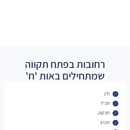
רחובות בפתח תקווה
שמתחילים באות 'ח'
ח"ן
חב"ד
חבקוק
חברון