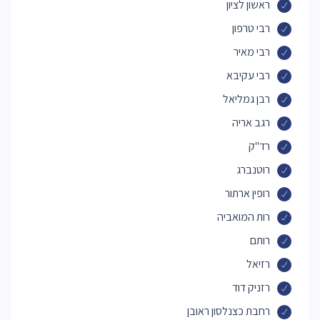
ראשון לציון
רבי טרפון
רבי מאיר
רבי עקיבא
רבן גמליאל
רגב אריה
רד"ק
רוטנברג
רופין ארתור
רות המואביה
רותם
רזיאל
רזניק דוד
רחבת כצנלסון ראובן