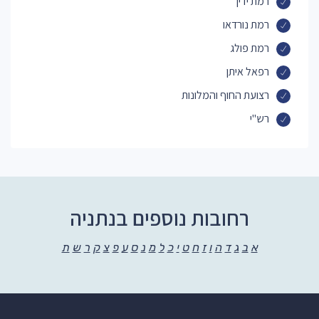
רמת ידין
רמת נורדאו
רמת פולג
רפאל איתן
רצועת החוף והמלונות
רש"י
רחובות נוספים בנתניה
א
ב
ג
ד
ה
ו
ז
ח
ט
י
כ
ל
מ
נ
ס
ע
פ
צ
ק
ר
ש
ת