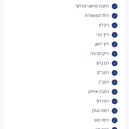
רחבת מרואני מכלוף
רחל המשוררת
ריבלין
רייך בני
רייך לאון
רייק חביבה
רם ברוך
רמב"ם
רמב"ן
רמבה אייזיק
רמז דוד
רמת הגולן
רמת זאב