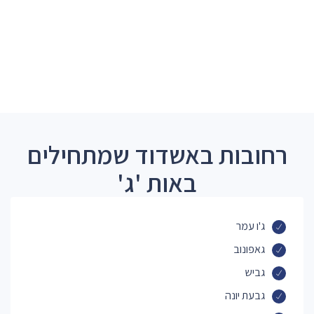
רחובות באשדוד שמתחילים
באות 'ג'
ג'ו עמר
גאפונוב
גביש
גבעת יונה