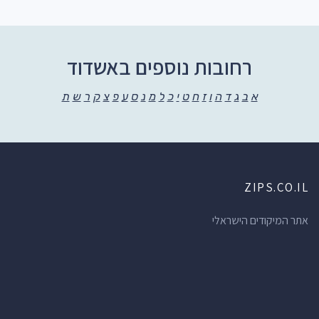
רחובות נוספים באשדוד
א
ב
ג
ד
ה
ו
ז
ח
ט
י
כ
ל
מ
נ
ס
ע
פ
צ
ק
ר
ש
ת
ZIPS.CO.IL
אתר המיקודים הישראלי