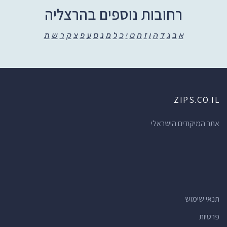
רחובות נוספים בהרצליה
א
ב
ג
ד
ה
ו
ז
ח
ט
י
כ
ל
מ
נ
ס
ע
פ
צ
ק
ר
ש
ת
ZIPS.CO.IL
אתר המיקודים הישראלי
תנאי שימוש
פרטיות