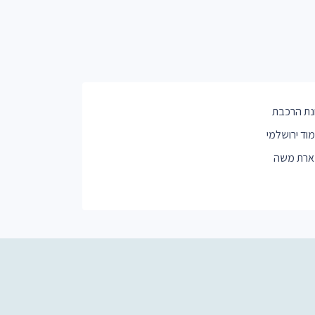
ת הרכבת
וד ירושלמי
רת משה