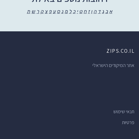
א
ב
ג
ד
ה
ו
ז
ח
ט
י
כ
ל
מ
נ
ס
ע
פ
צ
ק
ר
ש
ת
ZIPS.CO.IL
אתר המיקודים הישראלי
תנאי שימוש
פרטיות