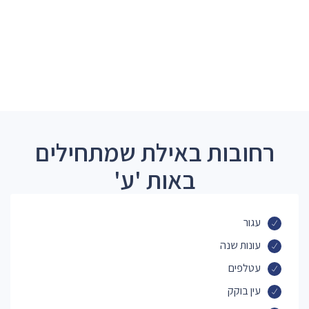
רחובות באילת שמתחילים
באות 'ע'
עגור
עונות שנה
עטלפים
עין בוקק