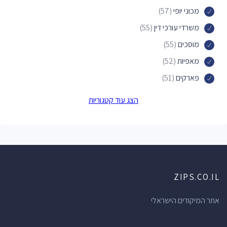
מכוני יופי
(57)
משרדי עורכי דין
(55)
מוסכים
(55)
מאפיות
(52)
פארקים
(51)
מוסכים לרכב
(49)
הצג עוד קטגוריות
בתי ספר
(47)
חנויות הכל לבית
(45)
חנויות תכשיטים
(41)
תחנות דלק
(41)
ZIPS.CO.IL
חנויות מכולת
(37)
מרפאות שיניים
(37)
אתר המיקודים הישראלי
אולמות אירועים
(34)