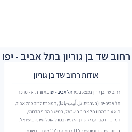
רחוב שד בן גוריון בתל אביב - יפו
אודות רחוב שד בן גוריון
רחוב שד בן גוריון נמצא בעיר
תל אביב - יפו
באזור ת"א - מרכז.
תל אביב-יפו (בערבית: تل أَبيب-يافا), המוכרת לרוב כתל אביב,
היא עיר במחוז תל אביב בישראל, במישור החוף הדרומי,
המרכזית מבין ערי גוש דן והשנייה בגודל אוכלוסייתה בישראל.
ברחוב שד בן גוריון ישנם 110 בתים עם 110 מיקודים שונים.