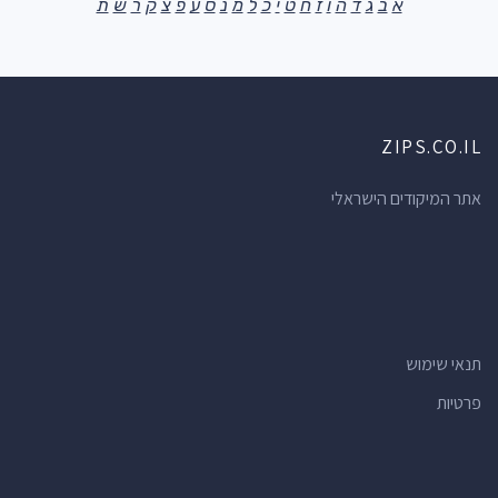
א
ב
ג
ד
ה
ו
ז
ח
ט
י
כ
ל
מ
נ
ס
ע
פ
צ
ק
ר
ש
ת
ZIPS.CO.IL
אתר המיקודים הישראלי
תנאי שימוש
פרטיות