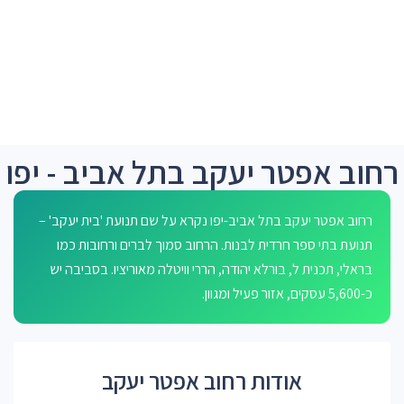
רחוב אפטר יעקב בתל אביב - יפו
רחוב אפטר יעקב בתל אביב-יפו נקרא על שם תנועת 'בית יעקב' –
תנועת בתי ספר חרדית לבנות. הרחוב סמוך לברים ורחובות כמו
בראלי, תכנית ל, בורלא יהודה, הררי וויטלה מאוריציו. בסביבה יש
כ-5,600 עסקים, אזור פעיל ומגוון.
אודות רחוב אפטר יעקב