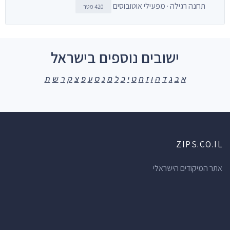
תחנה רגילה · מפעילי אוטובוסים
420 מטר
ישובים נוספים בישראל
א
ב
ג
ד
ה
ו
ז
ח
ט
י
כ
ל
מ
נ
ס
ע
פ
צ
ק
ר
ש
ת
ZIPS.CO.IL
אתר המיקודים הישראלי