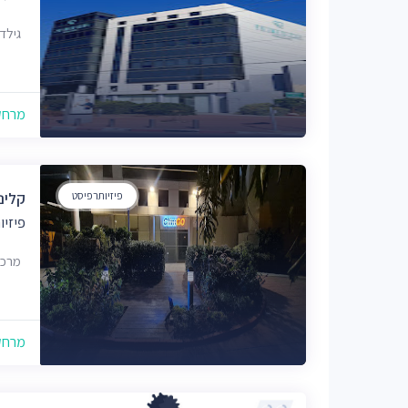
גילדסגיי
מרחק של
פיזיותרפיסט
קליני
פיזיו
מרכז
מרחק של