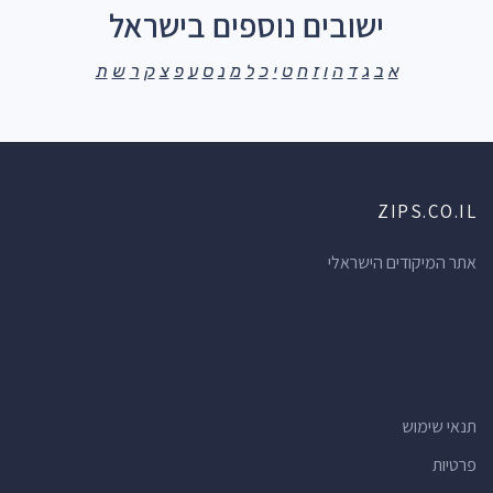
ישובים נוספים בישראל
א
ב
ג
ד
ה
ו
ז
ח
ט
י
כ
ל
מ
נ
ס
ע
פ
צ
ק
ר
ש
ת
ZIPS.CO.IL
אתר המיקודים הישראלי
תנאי שימוש
פרטיות