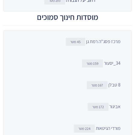
רחוב יעל הגבורה
193 מטר
מוסדות חינוך סמוכים
מרכז פסג"ה רמת גן
45 מטר
34_יסעור
159 מטר
8 טבלן
167 מטר
אביגור
172 מטר
מורדי הגיטאות
224 מטר