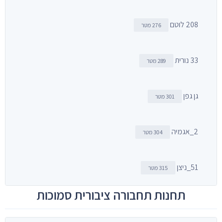
208 לוטם
276 מטר
33 נורית
289 מטר
גן גפן
301 מטר
2_אגמיה
304 מטר
51_ניצן
315 מטר
תחנות תחבורה ציבורית סמוכות