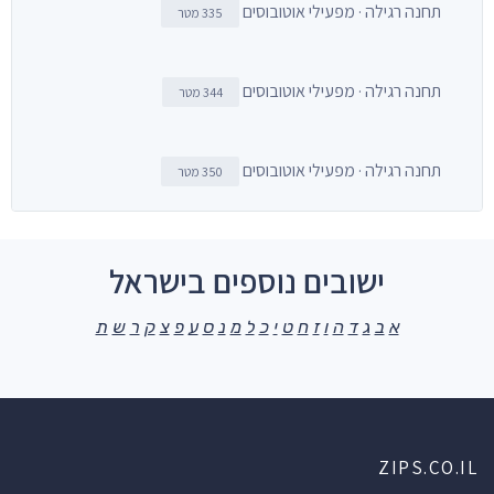
תחנה רגילה · מפעילי אוטובוסים
335 מטר
תחנה רגילה · מפעילי אוטובוסים
344 מטר
תחנה רגילה · מפעילי אוטובוסים
350 מטר
ישובים נוספים בישראל
א
ב
ג
ד
ה
ו
ז
ח
ט
י
כ
ל
מ
נ
ס
ע
פ
צ
ק
ר
ש
ת
ZIPS.CO.IL