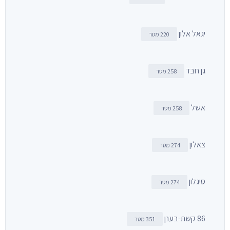
יגאל אלון
220 מטר
גן חבד
258 מטר
אשל
258 מטר
צאלון
274 מטר
סיגלון
274 מטר
86 קשת-בענן
351 מטר