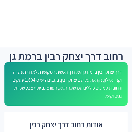
רחוב דרך יצחק רבין ברמת גן
דרך יצחק רבין ברמת גן היא דרך ראשית המקושרת לאזורי תעשייה
וקניון איילון, נקראת על שם יצחק רבין. בסביבה יש כ-1,604 עסקים
ורחובות סמוכים כוללים סמ שער הגיא, הפורצים, יוסף צבי, שכ תל
גנים וקיש.
אודות רחוב דרך יצחק רבין