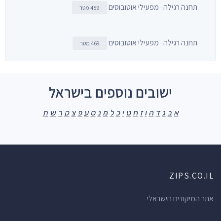
תחנה רגילה · מפעילי אוטובוסים
459 מטר
תחנה רגילה · מפעילי אוטובוסים
469 מטר
ישובים נוספים בישראל
א
ב
ג
ד
ה
ו
ז
ח
ט
י
כ
ל
מ
נ
ס
ע
פ
צ
ק
ר
ש
ת
ZIPS.CO.IL
אתר המיקודים הישראלי