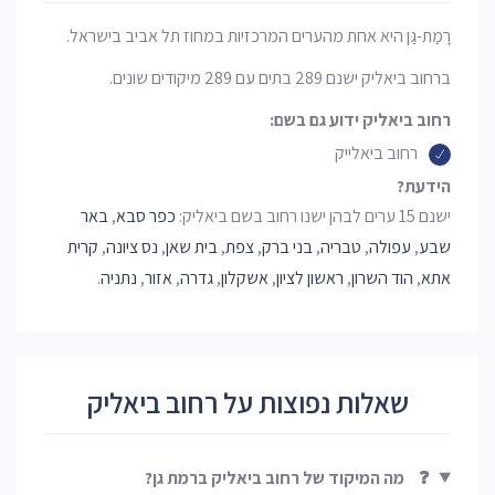
רָמַת-גַּן היא אחת מהערים המרכזיות במחוז תל אביב בישראל.
ברחוב ביאליק ישנם 289 בתים עם 289 מיקודים שונים.
רחוב ביאליק ידוע גם בשם:
רחוב ביאלייק
הידעת?
ישנם 15 ערים לבהן ישנו רחוב בשם ביאליק:
כפר סבא
,
באר
שבע
,
עפולה
,
טבריה
,
בני ברק
,
צפת
,
בית שאן
,
נס ציונה
,
קרית
אתא
,
הוד השרון
,
ראשון לציון
,
אשקלון
,
גדרה
,
אזור
,
נתניה
.
שאלות נפוצות על רחוב ביאליק
❓
מה המיקוד של רחוב ביאליק ברמת גן?