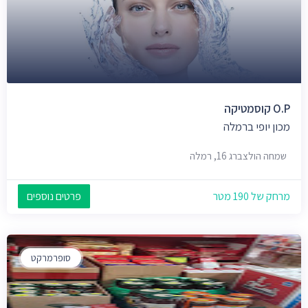
O.P קוסמטיקה
מכון יופי ברמלה
שמחה הולצברג 16, רמלה
מרחק של 190 מטר
פרטים נוספים
סופרמרקט