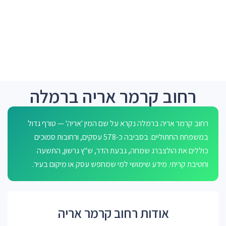
רחוב קרמר אריה ברמלה
רחוב קרמר אריה ברמלה נקרא על שם המין 'אריה' — טורף גדול
במשפחת החתוליים. בסביבה כ-578 עסקים, ורחובות סמוכים
כוללים את הולצברג שמחה, גבעת הדר, ש"ץ גרשון, התשעה
וחטיבת קריתי. מידע שימושי למי שמחפש עסק או מיקום בעיר.
אודות רחוב קרמר אריה