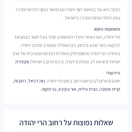
רַמְלָה היא עיר במישור חוף יהודה שבמישור החוף הדרומי ומרכז
נפת רמלה ומחוז המרכז בישראל.
משמעות השם:
הרי יהודה, הוא האזור ההררי המשתרע מהר בעל חצור בצפון ועד
לבקעת באר שבע בדרום, בין השפלה ממערב ומדבר יהודה
במזרח. הרי יהודה מהווים חלק משדרת ההרים המערבית של ארץ
ישראל והיוו את לב ממלכת יהודה. (רכס הרים בישראל)
ווקיפדיה
הידעת?
ישנם 6 ערים לבהן ישנו רחוב בשם הרי יהודה:
נווה דניאל
,
רחובות
,
קרית שמונה
,
נצרת עילית
,
אור עקיבא
,
גני תקווה
.
שאלות נפוצות על רחוב הרי יהודה