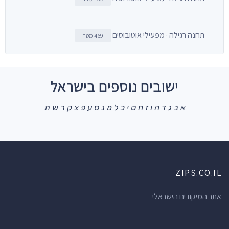
תחנה רגילה · מפעילי אוטובוסים
469 מטר
ישובים נוספים בישראל
א
ב
ג
ד
ה
ו
ז
ח
ט
י
כ
ל
מ
נ
ס
ע
פ
צ
ק
ר
ש
ת
ZIPS.CO.IL
אתר המיקודים הישראלי