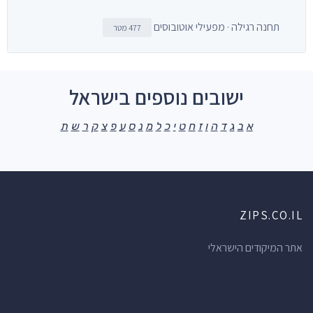
תחנה רגילה · מפעילי אוטובוסים
477 מטר
ישובים נוספים בישראל
א
ב
ג
ד
ה
ו
ז
ח
ט
י
כ
ל
מ
נ
ס
ע
פ
צ
ק
ר
ש
ת
ZIPS.CO.IL
אתר המיקודים הישראלי