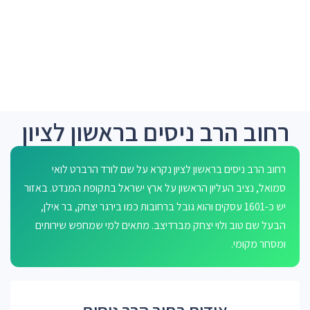
רחוב הרב ניסים בראשון לציון
רחוב הרב ניסים בראשון לציון נקרא על שם לורד הרברט לואי
סמואל, נציב העליון הראשון על ארץ ישראל בתקופת המנדט. באזור
יש כ-1601 עסקים והוא גובל ברחובות כמו בירגר יצחק, בר אילן,
הבעל שם טוב ולוי יצחק מברדיצב. מתאים למי שמחפש שירותים
ומסחר מקומי.