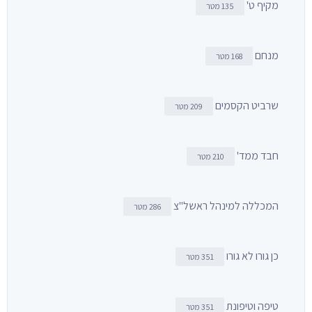
מקיף ט'
135 מטר
מנחם
168 מטר
שרביט הקסמים
209 מטר
חבד ממד'
210 מטר
המכללה למינהל ראשל"צ
286 מטר
כן גורו לא גורו
351 מטר
טיפה וטיפונת
351 מטר