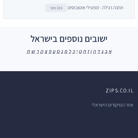
תחנה רגילה · מפעילי אוטובוסים
326 מטר
ישובים נוספים בישראל
א
ב
ג
ד
ה
ו
ז
ח
ט
י
כ
ל
מ
נ
ס
ע
פ
צ
ק
ר
ש
ת
ZIPS.CO.IL
אתר המיקודים הישראלי