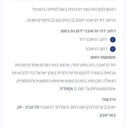
רִאשׁוֹן לְצִיּוֹן היא העיר הרביעית באוכלוסייתה בישראל.
ברחוב דוד הראובני ישנם 11 בתים עם 11 מיקודים שונים.
רחוב דוד הראובני ידוע גם בשם:
רחוב הראובני דוד
רחוב הראובני
משמעות השם:
דוד הראובני, היה נוסע יהודי, שהציג בפני נוצרים ואחרים תוכניות
צבאיות במטרה להקים מדינה יהודית בארץ ישראל כדי להביא את
הגאולה. תוכניותיו, כמו גם מוצאו ואישיותו הססגונית והמסתורית,
אינם מפוענחים עד תום. ()
ווקיפדיה
הידעת?
ישנם 2 ערים לבהן ישנו רחוב בשם דוד הראובני:
תל אביב - יפו
,
באר שבע
.