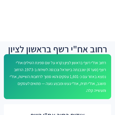
רחוב אח"י רשף בראשון לציון
רחוב אח"י רשף בראשון לציון נקרא על שם ספינת הטילים אח"י
רשף (סער 4) שנבנתה בישראל ונכנסה לשירות ב-1973. הרחוב
נמצא באזור עם כ-1,601 עסקים והוא סמוך לרחובות השייטת, אח"י
משגב, אח"י חנית, אח"י געש ומבצע נועה — מתאים לעסקים
ותעשייה קלה.