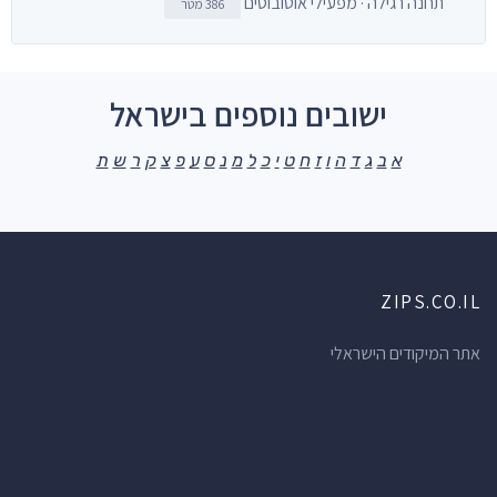
תחנה רגילה · מפעילי אוטובוסים
386 מטר
ישובים נוספים בישראל
א
ב
ג
ד
ה
ו
ז
ח
ט
י
כ
ל
מ
נ
ס
ע
פ
צ
ק
ר
ש
ת
ZIPS.CO.IL
אתר המיקודים הישראלי