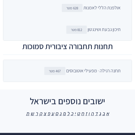
אולפנת הללי לאמנות
628 מטר
תיכון גבעת ושינגטון
812 מטר
תחנות תחבורה ציבורית סמוכות
תחנה רגילה · מפעילי אוטובוסים
467 מטר
ישובים נוספים בישראל
א
ב
ג
ד
ה
ו
ז
ח
ט
י
כ
ל
מ
נ
ס
ע
פ
צ
ק
ר
ש
ת