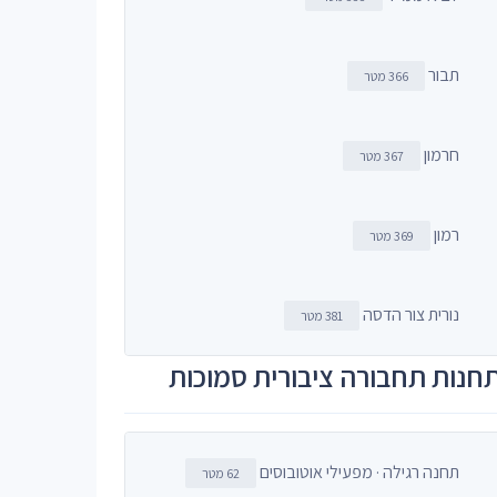
תבור
366 מטר
חרמון
367 מטר
רמון
369 מטר
נורית צור הדסה
381 מטר
חנות תחבורה ציבורית סמוכות
תחנה רגילה · מפעילי אוטובוסים
62 מטר