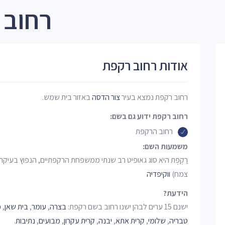
רחוב 
אודות רחוב רקפת
רחוב רקפת נמצא בעיר
צור הדסה
באזור בית שמש.
רחוב רקפת ידוע גם בשם:
רחוב הרקפת
משמעות השם:
רַקֶפֶת היא סוג גאופיט רב שנתי ממשפחת הרקפתיים, הנפוץ בעיקר 
צמח)
ווקיפדיה
הידעת?
ישנם 15 ערים לבהן ישנו רחוב בשם רקפת:
בצרה
,
עומר
,
בית שאן
,
כ
טבריה
,
שלומי
,
קרית אתא
,
יבנה
,
קרית עקרון
,
מבועים
,
נתיבות
.