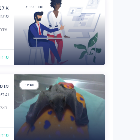
מתחם ספורט
אולם
מתחם
שדרו
מרחק של
וטרינר
מרפא
וטרי
האלה 1/1, צו
מרחק של