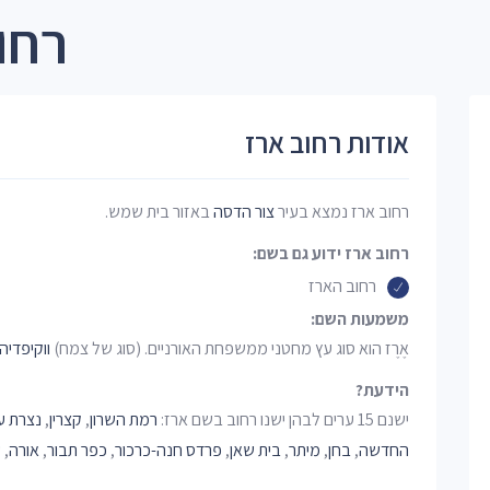
רחו
אודות רחוב ארז
רחוב ארז נמצא בעיר
צור הדסה
באזור בית שמש.
רחוב ארז ידוע גם בשם:
רחוב הארז
משמעות השם:
אֶרֶז הוא סוג עץ מחטני ממשפחת האורניים. (סוג של צמח)
ווקיפדיה
הידעת?
ישנם 15 ערים לבהן ישנו רחוב בשם ארז:
רמת השרון
,
קצרין
,
נצרת ע
החדשה
,
בחן
,
מיתר
,
בית שאן
,
פרדס חנה-כרכור
,
כפר תבור
,
אורה
,
ש