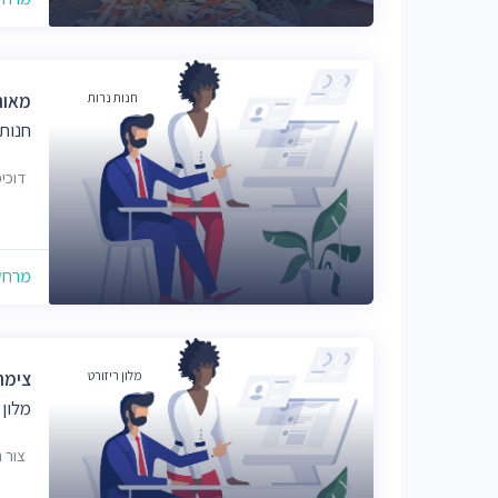
חנות נרות
מאור 
חנות
דוכי
מרחק של
מלון ריזורט
צימר
מלון 
צור 