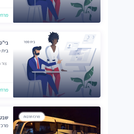
מרחק של
בית ספר
בי"ס
בית 
צור 
מרחק של
מרכז תרבות
שבט 
מרכז