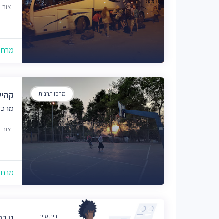
צור 
מרחק של
מרכז תרבות
קהיל
מרכז
צור 
מרחק של
בית ספר
גן כר