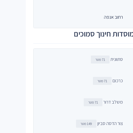
רחוב אנפה
וסדות חינוך סמוכים
סתוונית
71 מטר
כרכום
71 מטר
משלב דרור
71 מטר
צור הדסה סביון
149 מטר