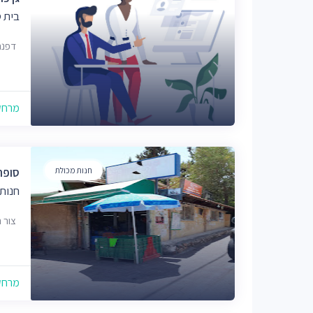
בית 
דפנה
מרחק של
חנות מכולת
סופר
חנות
צור 
מרחק של