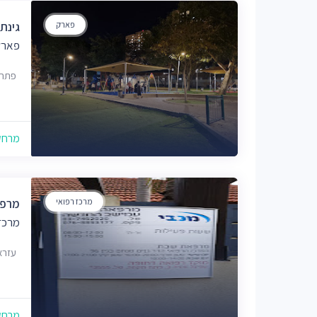
פארק
גינת
פארק
פתח 
מרחק של
מרכז רפואי
מרפא
מרכז
עזרא ונחמ
מרחק של