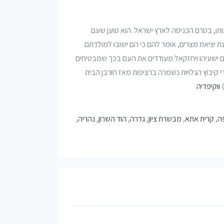
תו, בטרם הכניסה לארץ ישראל. הוא טוען שעם
 יציאת מצרים, אומר להם כי הם ישובו למולדתם
אים ישעיהו ויחזקאל מעודדים את העם בכך שמבטיחים
י קיבוץ הגלויות נשמרה ברציפות מאז חורבן הבית
)
ווקיפדיה
ה
,
קרית אתא
,
מבשרת ציון
,
גדרה
,
הוד השרון
,
נהריה
,