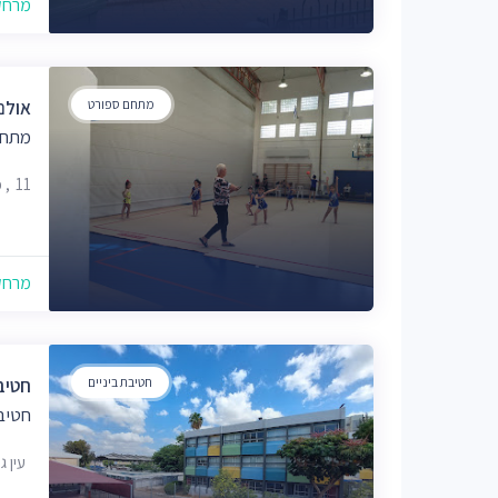
מרחק של
מתחם ספורט
אולם
מתחם
11, פוחס 1, פתח תקווה
מרחק של
חטיבת ביניים
חטיב
חטיב
עין גנים 71, 