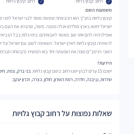
רחוב קבוץ גליות
רחוב קיבוץ גלויות
משמעות השם:
קיבוץ גלויות בתנ"ך הוא ההבטחה שמשה מוסר לבני ישראל לפני מו
ישראל יחטא בארץ מולדתו ויגלה ממנה. משה, שהנהיג את העם בעת
ואפילו יהיה להם יותר טוב מאשר לאבותיהם. בימי גלות בבל הנבי
לו שיהיה קיבוץ גלויות לארץ ישראל. השאיפה לשוב עם ישראל על יד
השני. הרמב"ם מונה את הופעתה יחד בוא המשיח. (הבטחה תנכית
הידעת?
ישנם 15 ערים לבהן ישנו רחוב בשם קבוץ גלויות:
בני ברק
,
צפת
,
חיפ
שדרות
,
גן יבנה
,
חדרה
,
רמת השרון
,
חולון
,
בצרה
,
זכרון יעקב
.
שאלות נפוצות על רחוב קבוץ גלויות