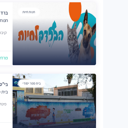
חנות חיות
ברדק
חנות 
קיבוץ
מרחק של
בית ספר יסודי
בי"ס 
בית ס
פינת, פוחס 2, עין