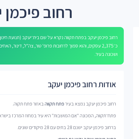
רחוב פיכמן 
רחוב פיכמן יעקב בפתח תקווה נקרא על שם בית־יעקב (תנועת חינוך 
כ־2,375 עסקים, והוא סמוך לרחובות פרופ' טור, צה"ל, דינור, 
ושכונה בעיר.
אודות רחוב פיכמן יעקב
רחוב פיכמן יעקב נמצא בעיר
פתח תקווה
באזור פתח תקוה.
פתח־תקווה, המכונה "אֵם המושבות" היא עיר במחוז המרכז בישרא
ברחוב פיכמן יעקב ישנם 28 בתים עם 28 מיקודים שונים.