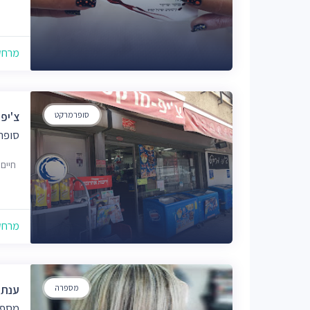
מרחק של
סופרמרקט
צ'יפ
סופר
חיים ארלוזו
מרחק של
מספרה
ענת 
מספר