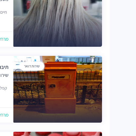
חיים ארלו
מרחק של
שירות דואר
תיבת
שירו
קפלן
מרחק של