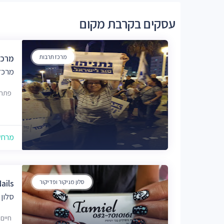
עסקים בקרבת מקום
מרכז תרבות
מרכז
מרכז
פתח 
מרחק של
סלון מניקור ופדיקור
el Nails
סלון 
חיים ארלוזו